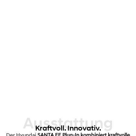
Ausstattung
Kraftvoll. Innovativ.
Der Hyundai
SANTA FE Plug-In kombiniert kraftvolle