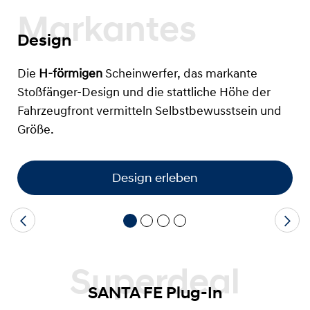
Markantes
Design
Die
H-förmigen
Scheinwerfer, das markante
Stoßfänger-Design und die stattliche Höhe der
Fahrzeugfront vermitteln Selbstbewusstsein und
Größe.
Design erleben
Superdeal
SANTA FE Plug-In