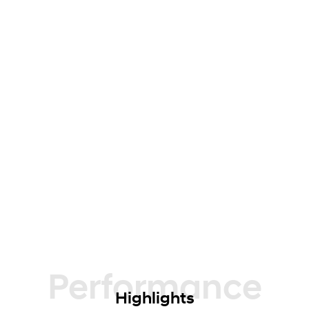
Performance
Highlights