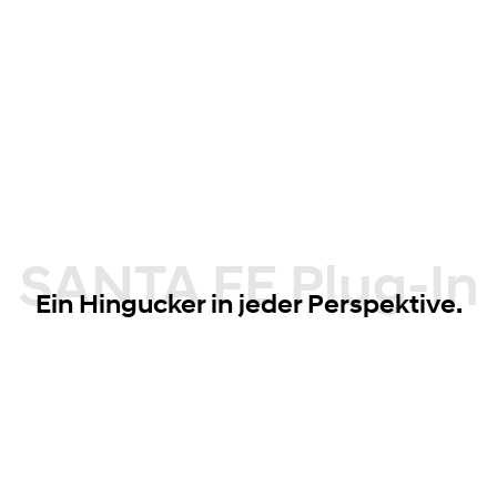
SANTA FE Plug-In
Ein Hingucker in jeder Perspektive.