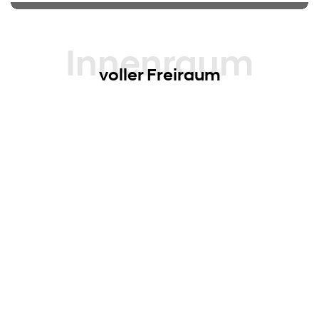
Innenraum
voller Freiraum