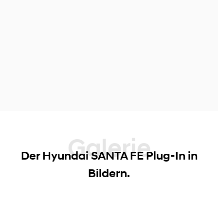
Galerie
Der Hyundai SANTA FE Plug-In in
Bildern.