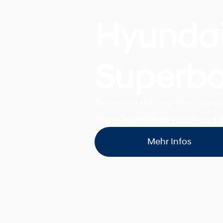
Hyunda
Superb
Sichern Sie sich jetzt den Hyun
einem
Superbonus
von bis zu
€ 
Mehr Infos