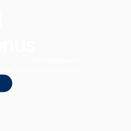
i
onus
dai BAYON mit
toller Ausstattung
und
*
5.500,-
.
Einsteigen, losfahren, feiern!