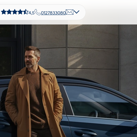
4,5
0127833080