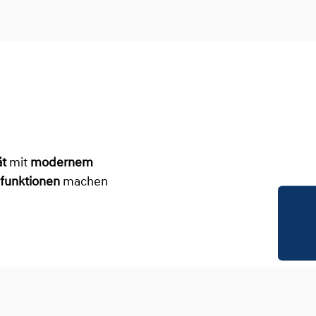
ät
mit
modernem
sfunktionen
machen
Probefahrt
Konfigurat
Infomateri