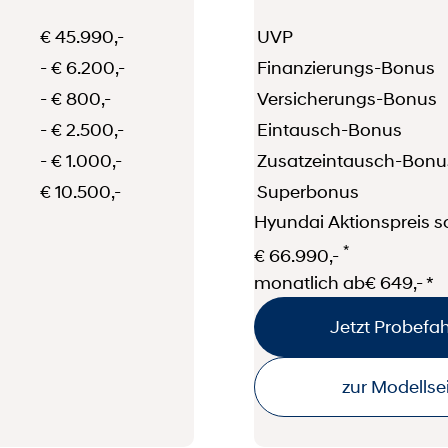
€ 45.990,-
UVP
-
€ 6.200,-
Finanzierungs-Bonus
-
€ 800,-
Versicherungs-Bonus
-
€ 2.500,-
Eintausch-Bonus
-
€ 1.000,-
Zusatzeintausch-Bonu
€ 10.500,-
Superbonus
Hyundai Aktionspreis 
*
€ 66.990,-
monatlich ab
€ 649,- *
Jetzt Probefa
zur Modellse