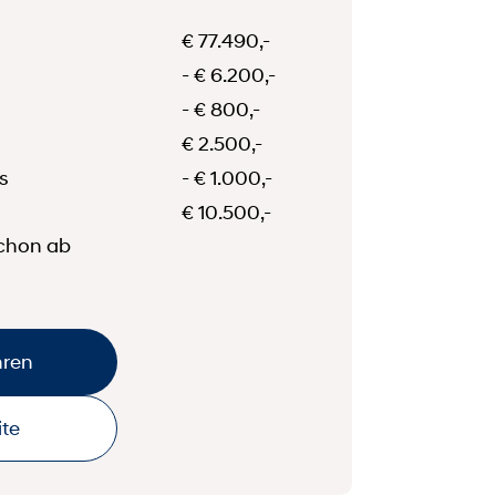
€ 77.490,-
-
€ 6.200,-
-
€ 800,-
€ 2.500,-
s
-
€ 1.000,-
€ 10.500,-
schon ab
hren
ite