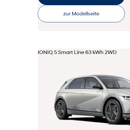
zur Modellseite
IONIQ 5
Smart Line 63 kWh 2WD