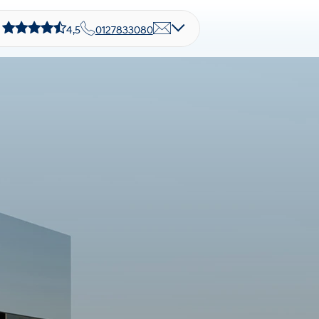
4,5
0127833080