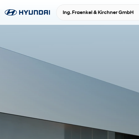
Ing. Fraenkel & Kirchner GmbH