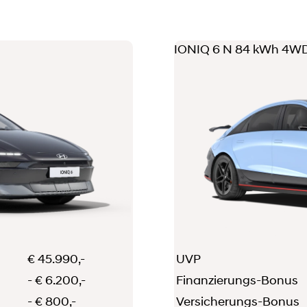
IONIQ 6 N
84 kWh 4W
€ 45.990,-
UVP
-
€ 6.200,-
Finanzierungs-Bonus
-
€ 800,-
Versicherungs-Bonus