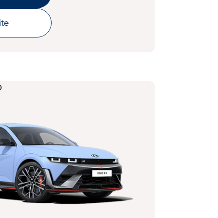
ite
D