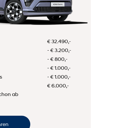
€ 32.490,-
-
€ 3.200,-
-
€ 800,-
-
€ 1.000,-
s
-
€ 1.000,-
€ 6.000,-
schon ab
hren