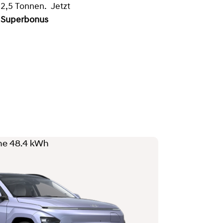
 2,5 Tonnen. Jetzt
Superbonus
ne 48.4 kWh