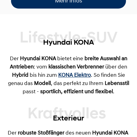
Mehr Infos
Lifestyle-SUV
Hyundai KONA
Der
Hyundai KONA
bietet eine
breite Auswahl an
Antrieben
: vom
klassischen Verbrenner
über den
Hybrid
bis hin zum
KONA Elektro
. So finden Sie
genau das
Modell
, das perfekt zu Ihrem
Lebensstil
passt -
sportlich, effizient und flexibel
.
Exterieur
Der
robuste Stoßfänger
des neuen
Hyundai KONA