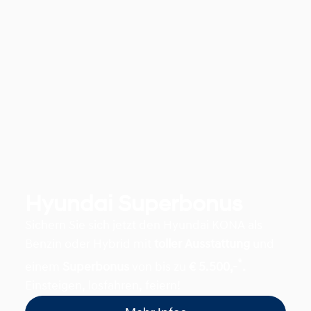
Hyundai Superbonus
Sichern Sie sich jetzt den Hyundai KONA als
Benzin oder Hybrid mit
toller Ausstattung
und
*
einem
Superbonus
von bis zu
€ 5.500,-
.
Einsteigen, losfahren, feiern!