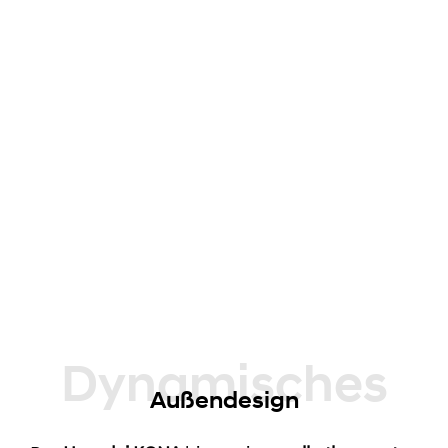
Dynamisches
Außendesign