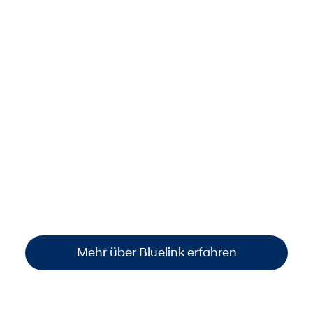
Dank Bluelink stets smart
vernetzt.
Behalten Sie Ihr Auto jederzeit im Blick: per
Smartphone den
Standort finden
, den
Fahrzeugstatus prüfen
oder wichtige
Funktionen steuern
. So sind Sie immer
informiert und haben die volle Kontrolle –
einfach, bequem und überall verfügbar
.
Mehr über Bluelink erfahren