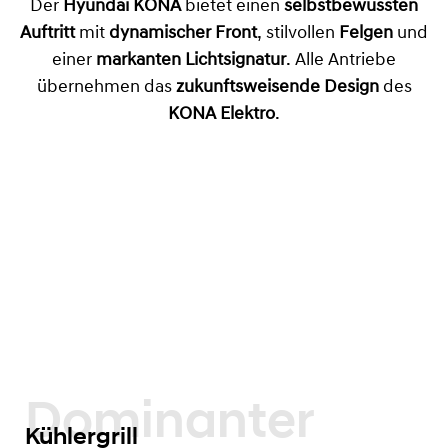
Der
Hyundai KONA
bietet einen
selbstbewussten
Auftritt
mit
dynamischer Front
, stilvollen
Felgen
und
einer
markanten Lichtsignatur
. Alle Antriebe
übernehmen das
zukunftsweisende Design
des
KONA Elektro
.
Dominanter
Kühlergrill